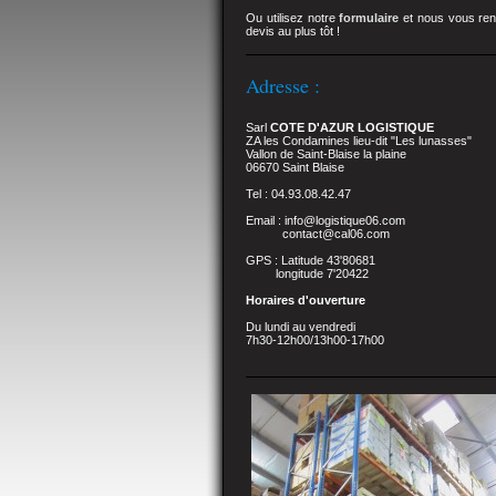
Ou utilisez notre
formulaire
et nous vous ren
devis au plus tôt !
Adresse :
Sarl
COTE D'AZUR LOGISTIQUE
ZA les Condamines lieu-dit "Les lunasses"
Vallon de Saint-Blaise la plaine
06670 Saint Blaise
Tel : 04.93.08.42.47
Email : info@logistique06.com
contact@cal06.com
GPS : Latitude 43'80681
longitude 7'20422
Horaires d'ouverture
Du lundi au vendredi
7h30-12h00/13h00-17h00