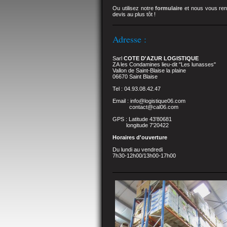
Ou utilisez notre
formulaire
et nous vous ren
devis au plus tôt !
Adresse :
Sarl
COTE D'AZUR LOGISTIQUE
ZA les Condamines lieu-dit "Les lunasses"
Vallon de Saint-Blaise la plaine
06670 Saint Blaise
Tel : 04.93.08.42.47
Email : info@logistique06.com
contact@cal06.com
GPS : Latitude 43'80681
longitude 7'20422
Horaires d'ouverture
Du lundi au vendredi
7h30-12h00/13h00-17h00